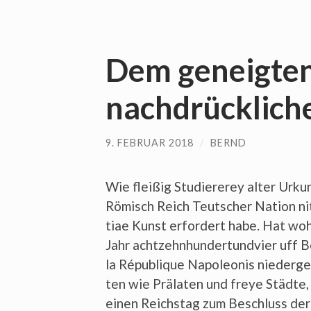
Dem geneigten
nachdrücklic
9. FEBRUAR 2018
/
BERND
Wie flei­ßig Stu­die­re­rey alter Urku
Römisch Reich Teut­scher Nati­on nit s
tiae Kunst erfor­dert habe. Hat wohl
Jahr acht­zehn­hun­dert­und­vier uff 
la Répu­bli­que Napo­leo­nis nie­der­
ten wie Prä­la­ten und freye Städ­te, 
einen Reichs­tag zum Beschluss der 