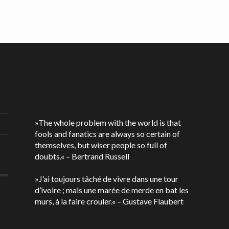
»The whole problem with the world is that
fools and fanatics are always so certain of
themselves, but wiser people so full of
doubts.« – Bertrand Russell
»J’ai toujours tâché de vivre dans une tour
d’ivoire ; mais une marée de merde en bat les
murs, à la faire crouler.« – Gustave Flaubert