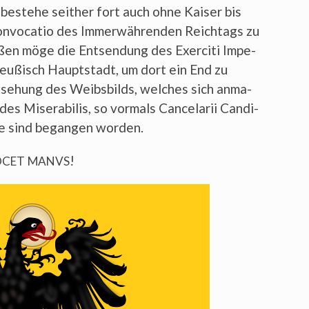
h bestehe seit­her fort auch ohne Kai­ser bis
­vo­ca­tio des Immer­wäh­ren­den Reich­tags zu
ßen möge die Ent­sen­dung des Exer­ci­ti Impe­
Preu­ßisch Haupt­stadt, um dort ein End zu
nse­hung des Weibs­bilds, wel­ches sich anma­
es Mise­ra­bi­lis, so vor­mals Can­cel­arii Can­di­
­se sind began­gen worden.
!
OCET
MANVS