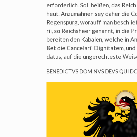
erfor­der­lich. Soll hei­ßen, das Reic
heut. Anzu­mah­nen sey daher die Con
Regen­spurg, wor­auff man beschlie­
rii, so Reichs­heer genannt, in die 
berei­ten den Kaba­len, wel­che in A
ßet die Can­cel­arii Digni­tatem, und d
da­tus, auf die unge­rech­tes­te Wei
BENEDICTVS
DOMINVS
DEVS
QUI
D