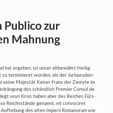
 Publico zur
hen Mahnung
nd hat erge­ben, ist unser alt­be­währt Hei­lig
o ter­mi­nie­ret wor­den, als der Juris­pru­den­
 sei­ne Majes­tät Kai­ser Franz der Zwey­te im
Bedrän­gung des schänd­lich Pre­mier Con­sul de
ge­legt seyn Kron, haben aber des Rei­ches Fürs­
so Reichs­stän­de genannt, nit con­vo­ci­ret
Auf­he­bung des alten Impe­rii Romano­rum wie