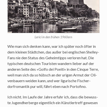
Leri­ci in den frü­hen 1960ern
Wie man sich den­ken kann, war ich spä­ter noch öfter in
dem klei­nen Städt­chen, das außer bei eng­li­schen Shel­ley-
Fans nie den Sta­tus des Geheim­tipps ver­lo­ren hat. Die
typi­schen deut­schen Tou­ris­ten wan­dern lie­ber auf der
ande­ren Sei­te des »Gol­fo dei Poei­ti« in den Cin­que Terre,
weil man sich da so hübsch an der uri­gen Armut der Oli­
ven­bau­ern wei­den kann, und wer ligu­ri­sche Fischer­
dorfro­man­tik pur will, fährt eben nach Portofino.
Ich nicht. Im Lau­fe der Jah­re erfuhr ich, dass die bewuss­
te Jugend­her­ber­ge eigent­lich ein Künst­ler­treff gewe­sen