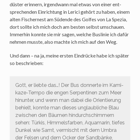
düs­ter erin­nern, irgend­wann mal etwas von einer ent­
spre­chen­den Ein­rich­tung in Leri­ci gehört zu haben, einem
alten Fischer­nest am Süd­ende des Gol­fes von La Spe­zia,
dort soll­te ich mich doch am bes­ten selbst umschau­en.
Immer­hin konn­te sie mir sagen, wel­che Bus­li­nie ich dafür
neh­men muss­te, also mach­te ich mich auf den Weg.
Und dann – na ja, mei­ne ers­ten Ein­drü­cke habe ich spä­ter
so beschrieben:
Gott, er lieb­te das…! Der Bus don­ner­te im Kami­
ka­ze-Tem­po die engen Ser­pen­ti­nen zum Meer
hin­un­ter, und wenn man dabei die Ori­en­tie­rung
behielt, konn­te man die­ses unglaub­li­che Blau
zwi­schen den Bäu­men hin­durch­schim­mern
sehen: Tür­kis, Him­mels­far­ben, Aqua­ma­rin, tie­fes
Dun­kel wie Samt, ver­mischt mit dem Umbra
der Fel­sen und dem Ocker der Sand­bän­ke,