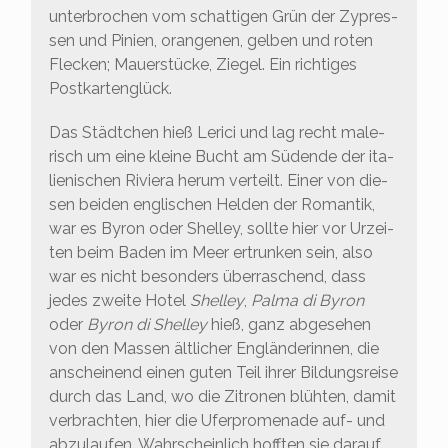
unter­bro­chen vom schat­ti­gen Grün der Zypres­
sen und Pini­en, oran­ge­nen, gel­ben und roten
Fle­cken; Mau­er­stü­cke, Zie­gel. Ein rich­ti­ges
Postkartenglück.
Das Städt­chen hieß Leri­ci und lag recht male­
risch um eine klei­ne Bucht am Süd­ende der ita­
lie­ni­schen Rivie­ra her­um ver­teilt. Einer von die­
sen bei­den eng­li­schen Hel­den der Roman­tik,
war es Byron oder Shel­ley, soll­te hier vor Urzei­
ten beim Baden im Meer ertrun­ken sein, also
war es nicht beson­ders über­ra­schend, dass
jedes zwei­te Hotel
Shel­ley
,
Pal­ma di Byron
oder
Byron di Shel­ley
hieß, ganz abge­se­hen
von den Mas­sen ält­li­cher Eng­län­de­rin­nen, die
anschei­nend einen guten Teil ihrer Bil­dungs­rei­se
durch das Land, wo die Zitro­nen blüh­ten, damit
ver­brach­ten, hier die Ufer­pro­me­na­de auf- und
abzu­lau­fen. Wahr­schein­lich hoff­ten sie dar­auf,