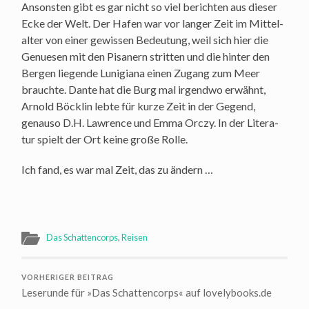
Ansons­ten gibt es gar nicht so viel berich­ten aus die­ser
Ecke der Welt. Der Hafen war vor lan­ger Zeit im Mit­tel­
al­ter von einer gewis­sen Bedeu­tung, weil sich hier die
Genue­sen mit den Pisanern strit­ten und die hin­ter den
Ber­gen lie­gen­de Luni­gia­na einen Zugang zum Meer
brauch­te. Dan­te hat die Burg mal irgend­wo erwähnt,
Arnold Böck­lin leb­te für kur­ze Zeit in der Gegend,
genau­so D.H. Law­rence und Emma Orc­zy. In der Lite­ra­
tur spielt der Ort kei­ne gro­ße Rolle.
Ich fand, es war mal Zeit, das zu ändern …
Das Schattencorps
,
Reisen
VORHERIGER BEITRAG
Leserunde für »Das Schattencorps« auf lovelybooks.de