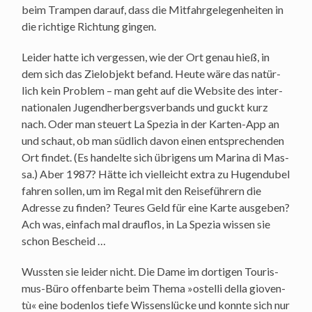
beim Tram­pen dar­auf, dass die Mit­fahr­ge­le­gen­hei­ten in
die rich­ti­ge Rich­tung gingen.
Lei­der hat­te ich ver­ges­sen, wie der Ort genau hieß, in
dem sich das Ziel­ob­jekt befand. Heu­te wäre das natür­
lich kein Pro­blem – man geht auf die Web­site des inter­
na­tio­na­len Jugend­her­bergs­ver­bands und guckt kurz
nach. Oder man steu­ert La Spe­zia in der Kar­ten-App an
und schaut, ob man süd­lich davon einen ent­spre­chen­den
Ort fin­det. (Es han­del­te sich übri­gens um Mari­na di Mas­
sa.) Aber 1987? Hät­te ich viel­leicht extra zu Hugen­du­bel
fah­ren sol­len, um im Regal mit den Rei­se­füh­rern die
Adres­se zu fin­den? Teu­res Geld für eine Kar­te aus­ge­ben?
Ach was, ein­fach mal drauf­los, in La Spe­zia wis­sen sie
schon Bescheid …
Wuss­ten sie lei­der nicht. Die Dame im dor­ti­gen Tou­ris­
mus-Büro offen­bar­te beim The­ma »ostel­li del­la gio­ven­
tù« eine boden­los tie­fe Wis­sens­lü­cke und konn­te sich nur