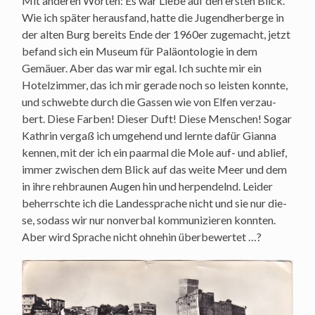
Mit ande­ren Wor­ten: Es war Lie­be auf den ers­ten Blick.
Wie ich spä­ter her­aus­fand, hat­te die Jugend­her­ber­ge in
der alten Burg bereits Ende der 1960er zuge­macht, jetzt
befand sich ein Muse­um für Palä­on­to­lo­gie in dem
Gemäu­er. Aber das war mir egal. Ich such­te mir ein
Hotel­zim­mer, das ich mir gera­de noch so leis­ten konn­te,
und schweb­te durch die Gas­sen wie von Elfen ver­zau­
bert. Die­se Far­ben! Die­ser Duft! Die­se Men­schen! Sogar
Kath­rin ver­gaß ich umge­hend und lern­te dafür Gian­na
ken­nen, mit der ich ein paar­mal die Mole auf- und ablief,
immer zwi­schen dem Blick auf das wei­te Meer und dem
in ihre reh­brau­nen Augen hin und her­pen­delnd. Lei­der
beherrsch­te ich die Lan­des­spra­che nicht und sie nur die­
se, sodass wir nur non­ver­bal kom­mu­ni­zie­ren konn­ten.
Aber wird Spra­che nicht ohne­hin überbewertet …?