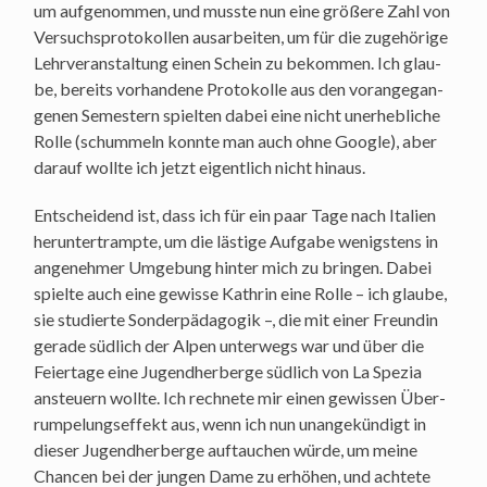
um auf­ge­nom­men, und muss­te nun eine grö­ße­re Zahl von
Ver­suchs­pro­to­kol­len aus­ar­bei­ten, um für die zuge­hö­ri­ge
Lehr­ver­an­stal­tung einen Schein zu bekom­men. Ich glau­
be, bereits vor­han­de­ne Pro­to­kol­le aus den vor­an­ge­gan­
ge­nen Semes­tern spiel­ten dabei eine nicht uner­heb­li­che
Rol­le (schum­meln konn­te man auch ohne Goog­le), aber
dar­auf woll­te ich jetzt eigent­lich nicht hinaus.
Ent­schei­dend ist, dass ich für ein paar Tage nach Ita­li­en
her­un­ter­tramp­te, um die läs­ti­ge Auf­ga­be wenigs­tens in
ange­neh­mer Umge­bung hin­ter mich zu brin­gen. Dabei
spiel­te auch eine gewis­se Kath­rin eine Rol­le – ich glau­be,
sie stu­dier­te Son­der­päd­ago­gik –, die mit einer Freun­din
gera­de süd­lich der Alpen unter­wegs war und über die
Fei­er­ta­ge eine Jugend­her­ber­ge süd­lich von La Spe­zia
ansteu­ern woll­te. Ich rech­ne­te mir einen gewis­sen Über­
rum­pe­lungs­ef­fekt aus, wenn ich nun unan­ge­kün­digt in
die­ser Jugend­her­ber­ge auf­tau­chen wür­de, um mei­ne
Chan­cen bei der jun­gen Dame zu erhö­hen, und ach­te­te