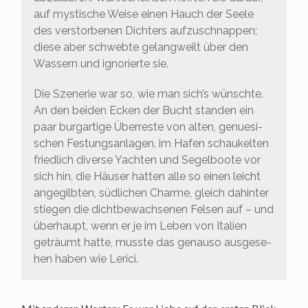
auf mys­ti­sche Wei­se einen Hauch der See­le
des ver­stor­be­nen Dich­ters auf­zu­schnap­pen;
die­se aber schweb­te gelang­weilt über den
Was­sern und igno­rier­te sie.
Die Sze­ne­rie war so, wie man sich’s wünsch­te.
An den bei­den Ecken der Bucht stan­den ein
paar burg­ar­ti­ge Über­res­te von alten, genue­si­
schen Fes­tungs­an­la­gen, im Hafen schau­kel­ten
fried­lich diver­se Yach­ten und Segel­boo­te vor
sich hin, die Häu­ser hat­ten alle so einen leicht
ange­gilb­ten, süd­li­chen Charme, gleich dahin­ter
stie­gen die dicht­be­wach­se­nen Fel­sen auf – und
über­haupt, wenn er je im Leben von Ita­li­en
geträumt hat­te, muss­te das genau­so aus­ge­se­
hen haben wie Lerici.