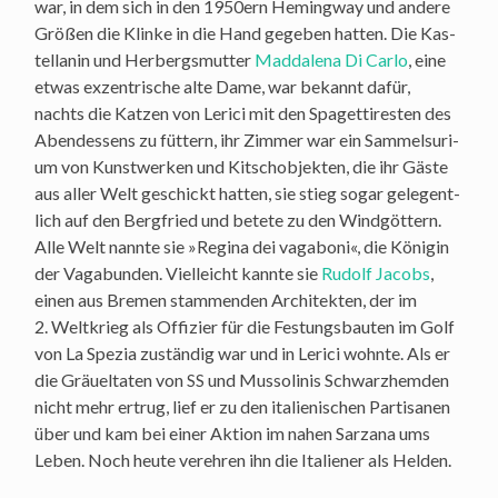
war, in dem sich in den 1950ern Heming­way und ande­re
Grö­ßen die Klin­ke in die Hand gege­ben hat­ten. Die Kas­
tel­lanin und Her­bergs­mut­ter
Mad­da­le­na Di Car­lo
, eine
etwas exzen­tri­sche alte Dame, war bekannt dafür,
nachts die Kat­zen von Leri­ci mit den Spa­get­ti­res­ten des
Abend­essens zu füt­tern, ihr Zim­mer war ein Sam­mel­su­ri­
um von Kunst­wer­ken und Kit­sch­ob­jek­ten, die ihr Gäs­te
aus aller Welt geschickt hat­ten, sie stieg sogar gele­gent­
lich auf den Berg­fried und bete­te zu den Wind­göt­tern.
Alle Welt nann­te sie »Regi­na dei vag­abo­ni«, die Köni­gin
der Vaga­bun­den. Viel­leicht kann­te sie
Rudolf Jacobs
,
einen aus Bre­men stam­men­den Archi­tek­ten, der im
2. Welt­krieg als Offi­zier für die Fes­tungs­bau­ten im Golf
von La Spe­zia zustän­dig war und in Leri­ci wohn­te. Als er
die Gräu­el­ta­ten von
und Mus­so­li­nis Schwarz­hem­den
SS
nicht mehr ertrug, lief er zu den ita­lie­ni­schen Par­ti­sa­nen
über und kam bei einer Akti­on im nahen Sarzana ums
Leben. Noch heu­te ver­eh­ren ihn die Ita­lie­ner als Helden.