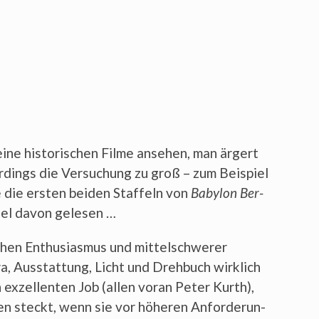
kei­ne his­to­ri­schen Fil­me anse­hen, man ärgert
r­dings die Ver­su­chung zu groß – zum Bei­spiel
die ers­ten bei­den Staf­feln von
Baby­lon Ber­
viel davon gelesen …
en Enthu­si­as­mus und mit­tel­schwe­rer
a, Aus­stat­tung, Licht und Dreh­buch wirk­lich
 exzel­len­ten Job (allen vor­an Peter Kurth),
n steckt, wenn sie vor höhe­ren Anfor­de­run­