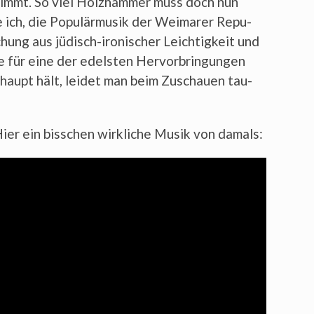
stimmt. So viel Holz­ham­mer muss doch nun
ich, die Popu­lär­mu­sik der Wei­ma­rer Repu­
hung aus jüdisch-iro­ni­scher Leich­tig­keit und
e für eine der edels­ten Her­vor­brin­gun­gen
er­haupt hält, lei­det man beim Zuschau­en tau­
ier ein biss­chen wirk­li­che Musik von damals: