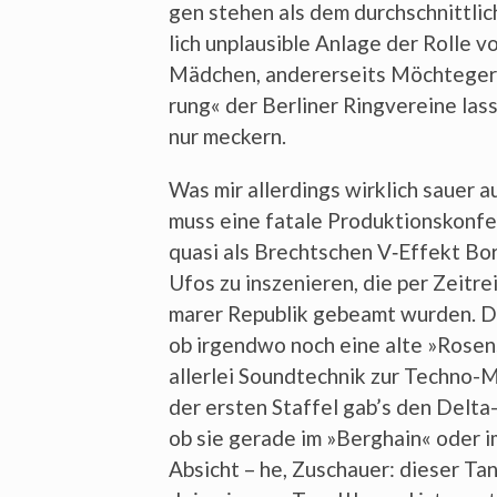
gen ste­hen als dem durch­schnitt­li­
lich unplau­si­ble Anla­ge der Rol­le v
Mäd­chen, ande­rer­seits Möch­te­gern-
rung« der Ber­li­ner Ring­ver­ei­ne la
nur meckern.
Was mir aller­dings wirk­lich sau­er a
muss eine fata­le Pro­duk­ti­ons­kon­
qua­si als Brecht­schen V‑Effekt Bor
Ufos zu insze­nie­ren, die per Zeit­re
ma­rer Repu­blik gebeamt wur­den. Das
ob irgend­wo noch eine alte »Rosen
aller­lei Sound­tech­nik zur Tech­no-M
der ers­ten Staf­fel gab’s den Del­ta
ob sie gera­de im »Berg­hain« oder 
Absicht – he, Zuschau­er: die­ser Ta