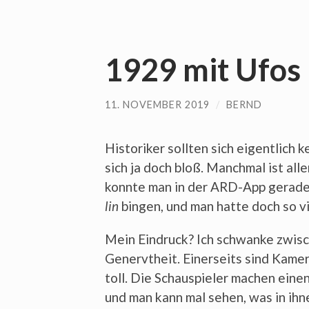
1929 mit Ufos
11. NOVEMBER 2019
/
BERND
His­to­ri­ker soll­ten sich eigent­lich 
sich ja doch bloß. Manch­mal ist alle
konn­te man in der ARD-App gera­de 
lin
bin­gen, und man hat­te doch so 
Mein Ein­druck? Ich schwan­ke zwi­sch
Genervt­heit. Einer­seits sind Kame­r
toll. Die Schau­spie­ler machen einen
und man kann mal sehen, was in ihne