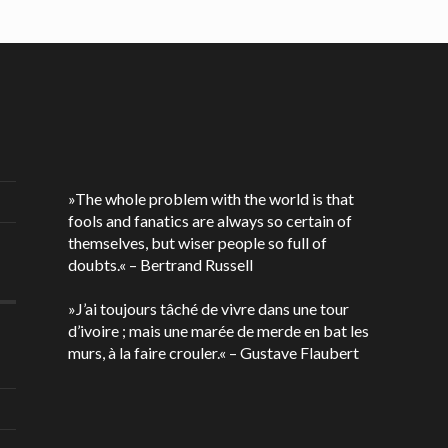
»The whole problem with the world is that
fools and fanatics are always so certain of
themselves, but wiser people so full of
doubts.« – Bertrand Russell
»J’ai toujours tâché de vivre dans une tour
d’ivoire ; mais une marée de merde en bat les
murs, à la faire crouler.« – Gustave Flaubert