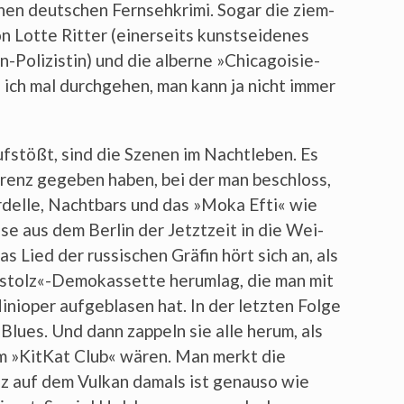
chen deut­schen Fern­seh­kri­mi. Sogar die ziem­
on Lot­te Rit­ter (einer­seits kunst­sei­de­nes
Poli­zis­tin) und die alber­ne »Chi­ca­goi­sie­
ss ich mal durch­ge­hen, man kann ja nicht immer
uf­stößt, sind die Sze­nen im Nacht­le­ben. Es
fe­renz gege­ben haben, bei der man beschloss,
­del­le, Nacht­bars und das »Moka Efti« wie
i­se aus dem Ber­lin der Jetzt­zeit in die Wei­
 Lied der rus­si­schen Grä­fin hört sich an, als
stolz«-Demokassette her­um­lag, die man mit
inioper auf­ge­bla­sen hat. In der letz­ten Fol­ge
-Blues. Und dann zap­peln sie alle her­um, als
im »Kit­Kat Club« wären. Man merkt die
nz auf dem Vul­kan damals ist genau­so wie