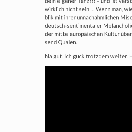
dein eige­ner Tanz!!! – und ist ver­
wirk­lich nicht sein … Wenn man, wie 
blik mit ihrer unnach­ahm­li­chen Misc
deutsch-sen­ti­men­ta­ler Melan­cho­li
der mit­tel­eu­ro­päi­schen Kul­tur üb
send Qualen.
Na gut. Ich guck trotz­dem wei­ter. H