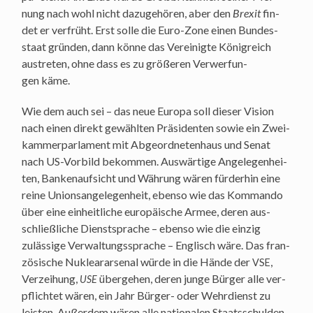
nung nach wohl nicht dazu­ge­hö­ren, aber den
Bre­x­it
fin­
det er ver­früht. Erst sol­le die Euro-Zone einen Bun­des­
staat grün­den, dann kön­ne das Ver­ei­nig­te König­reich
aus­tre­ten, ohne dass es zu grö­ße­ren Ver­wer­fun­
gen käme.
Wie dem auch sei – das neue Euro­pa soll die­ser Visi­on
nach einen direkt gewähl­ten Prä­si­den­ten sowie ein Zwei­
kam­mer­par­la­ment mit Abge­ord­ne­ten­haus und Senat
nach US-Vor­bild bekom­men. Aus­wär­ti­ge Ange­le­gen­hei­
ten, Ban­ken­auf­sicht und Wäh­rung wären für­der­hin eine
rei­ne Uni­ons­an­ge­le­gen­heit, eben­so wie das Kom­man­do
über eine ein­heit­li­che euro­päi­sche Armee, deren aus­
schließ­li­che Dienst­spra­che – eben­so wie die ein­zig
zuläs­si­ge Ver­wal­tungs­spra­che – Eng­lisch wäre. Das fran­
zö­si­sche Nukle­ar­ar­se­nal wür­de in die Hän­de der
,
VSE
Ver­zei­hung,
über­ge­hen, deren jun­ge Bür­ger alle ver­
USE
pflich­tet wären, ein Jahr Bür­ger- oder Wehr­dienst zu
leis­ten. Außer­dem wären alle natio­na­len Staats­schul­den