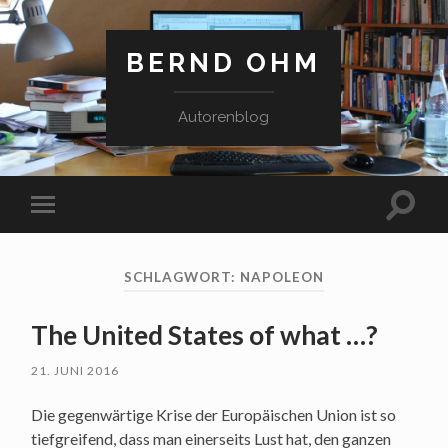
BERND OHM
Autorenblog
Suchfe
Mobile-
ein-/a
Menü
ein-/ausblenden
SCHLAGWORT:
NAPOLEON
The United States of what …?
21. JUNI 2016
Die gegen­wär­ti­ge Kri­se der Euro­päi­schen Uni­on ist so
tief­grei­fend, dass man einer­seits Lust hat, den gan­zen