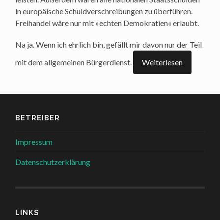
in euro­päi­sche Schuld­ver­schrei­bun­gen zu über­füh­ren.
Frei­han­del wäre nur mit »ech­ten Demo­kra­tien« erlaubt.
Na ja. Wenn ich ehr­lich bin, gefällt mir davon nur der Teil
mit dem all­ge­mei­nen Bür­ger­dienst.
Wei­ter­le­sen
BETREIBER
Impressum
Datenschutzerklärung
LINKS