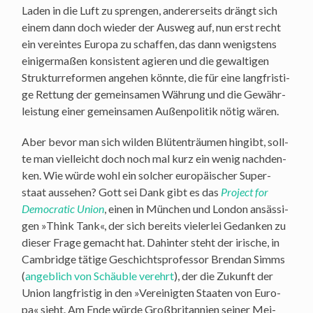
Laden in die Luft zu spren­gen, ande­rer­seits drängt sich
einem dann doch wie­der der Aus­weg auf, nun erst recht
ein ver­ein­tes Euro­pa zu schaf­fen, das dann wenigs­tens
eini­ger­ma­ßen kon­sis­tent agie­ren und die gewal­ti­gen
Struk­tur­re­for­men ange­hen könn­te, die für eine lang­fris­ti­
ge Ret­tung der gemein­sa­men Wäh­rung und die Gewähr­
leis­tung einer gemein­sa­men Außen­po­li­tik nötig wären.
Aber bevor man sich wil­den Blü­ten­träu­men hin­gibt, soll­
te man viel­leicht doch noch mal kurz ein wenig nach­den­
ken. Wie wür­de wohl ein sol­cher euro­päi­scher Super­
staat aus­se­hen? Gott sei Dank gibt es das
Pro­ject for
Demo­cra­tic Uni­on
, einen in Mün­chen und Lon­don ansäs­si­
gen »Think Tank«, der sich bereits vie­ler­lei Gedan­ken zu
die­ser Fra­ge gemacht hat. Dahin­ter steht der iri­sche, in
Cam­bridge täti­ge Geschichts­pro­fes­sor Bren­dan Simms
(
angeb­lich von Schäub­le ver­ehrt
), der die Zukunft der
Uni­on lang­fris­tig in den »Ver­ei­nig­ten Staa­ten von Euro­
pa« sieht. Am Ende wür­de Groß­bri­tan­ni­en sei­ner Mei­