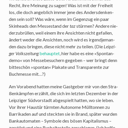
Recht, ihre Mei­nung zu sagen! Was ist mit der Frei­heit
los, die doch angeb­lich immer jene des Anders­den­ken­
den sein soll? Was wäre, wenn im Gegen­zug ein paar
Skin­heads den Mes­se­stand der
taz
stür­men? Ande­re nie­
der­zu­brül­len, weil einem ihre Ansich­ten nicht gefal­len,
ändert weder die Ansich­ten, noch wird es irgend­je­man­
den dazu brin­gen, die­se nicht mehr zu tei­len. (Die
Leip­zi­
ger Volks­zei­tung
behaup­tet
, hier habe es eine »Spon­tan­
de­mo« von Mes­se­be­su­chern gege­ben – wer bringt denn
bit­te­schön »spon­tan« Pla­ka­te und Trans­pa­ren­te zur
Buch­mes­se mit…?)
Am Vor­abend hat­ten mei­ne Gast­ge­ber mir von den Stra­
ßen­kämp­fen erzählt, die sich im letz­ten Dezem­ber in der
Leip­zi­ger Süd­vor­stadt abge­spielt hat­ten, wo sie leben.
Vor ihrer Haus­tür türm­ten Auto­no­me Müll­ton­nen zu
Bar­ri­ka­den auf und steck­ten sie in Brand, spä­ter wur­den
Bank­au­to­ma­ten – Sym­bo­le des bösen Kapi­ta­lis­mus –
zer­stört und eine Bus­hal­te­stel­le zer­schla­gen. (Ich hof­fe,