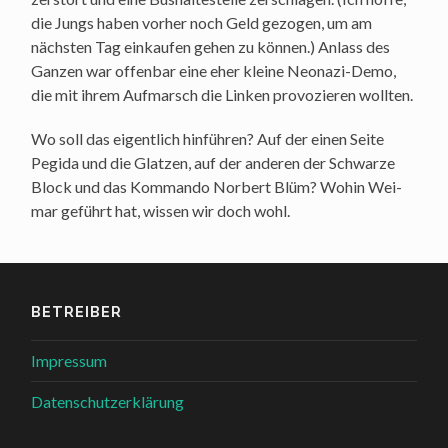
die Jungs haben vor­her noch Geld gezo­gen, um am
nächs­ten Tag ein­kau­fen gehen zu kön­nen.) Anlass des
Gan­zen war offen­bar eine eher klei­ne Neo­na­zi-Demo,
die mit ihrem Auf­marsch die Lin­ken pro­vo­zie­ren wollten.
Wo soll das eigent­lich hin­füh­ren? Auf der einen Sei­te
Pegi­da und die Glat­zen, auf der ande­ren der Schwar­ze
Block und das Kom­man­do Nor­bert Blüm? Wohin Wei­
mar geführt hat, wis­sen wir doch wohl.
BETREIBER
Impressum
Datenschutzerklärung