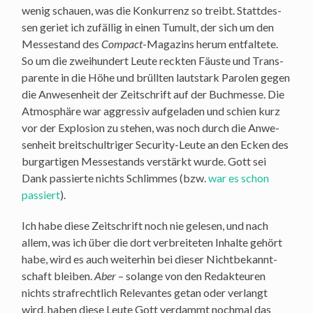
wenig schau­en, was die Kon­kur­renz so treibt. Statt­des­
sen geriet ich zufäl­lig in einen Tumult, der sich um den
Mes­se­stand des
Com­pact
-Maga­zins her­um ent­fal­te­te.
So um die zwei­hun­dert Leu­te reck­ten Fäus­te und Trans­
pa­ren­te in die Höhe und brüll­ten laut­stark Paro­len gegen
die Anwe­sen­heit der Zeit­schrift auf der Buch­mes­se. Die
Atmo­sphä­re war aggres­siv auf­ge­la­den und schien kurz
vor der Explo­si­on zu ste­hen, was noch durch die Anwe­
sen­heit breit­schult­ri­ger Secu­ri­ty-Leu­te an den Ecken des
burg­ar­ti­gen Mes­se­stands ver­stärkt wur­de. Gott sei
Dank pas­sier­te nichts Schlim­mes (bzw.
war es schon
pas­siert
).
Ich habe die­se Zeit­schrift noch nie gele­sen, und nach
allem, was ich über die dort ver­brei­te­ten Inhal­te gehört
habe, wird es auch wei­ter­hin bei die­ser Nicht­be­kannt­
schaft blei­ben.
Aber
– solan­ge von den Redak­teu­ren
nichts straf­recht­lich Rele­van­tes getan oder ver­langt
wird, haben die­se Leu­te Gott ver­dammt noch­mal das