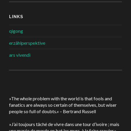
LINKS
qigong
erzählperspektive
ars vivendi
»The whole problem with the world is that fools and
fanatics are always so certain of themselves, but wiser
people so full of doubts.« – Bertrand Russell
»J’ai toujours tâché de vivre dans une tour d’ivoire ; mais
une marée de merde en bat les murs, à la faire crouler.« –