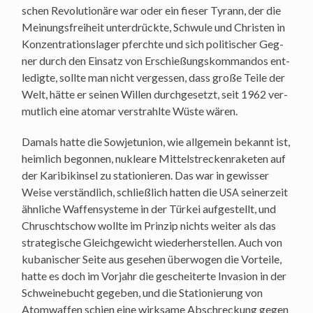
schen Revo­lu­tio­nä­re war oder ein fie­ser Tyrann, der die
Mei­nungs­frei­heit unter­drück­te, Schwu­le und Chris­ten in
Kon­zen­tra­ti­ons­la­ger pferch­te und sich poli­ti­scher Geg­
ner durch den Ein­satz von Erschie­ßungs­kom­man­dos ent­
le­dig­te, soll­te man nicht ver­ges­sen, dass gro­ße Tei­le der
Welt, hät­te er sei­nen Wil­len durch­ge­setzt, seit 1962 ver­
mut­lich eine ato­mar ver­strahl­te Wüs­te wären.
Damals hat­te die Sowjet­uni­on, wie all­ge­mein bekannt ist,
heim­lich begon­nen, nuklea­re Mit­tel­stre­cken­ra­ke­ten auf
der Kari­bik­in­sel zu sta­tio­nie­ren. Das war in gewis­ser
Wei­se ver­ständ­lich, schließ­lich hat­ten die
sei­ner­zeit
USA
ähn­li­che Waf­fen­sys­te­me in der Tür­kei auf­ge­stellt, und
Chruscht­schow woll­te im Prin­zip nichts wei­ter als das
stra­te­gi­sche Gleich­ge­wicht wie­der­her­stel­len. Auch von
kuba­ni­scher Sei­te aus gese­hen über­wo­gen die Vor­tei­le,
hat­te es doch im Vor­jahr die geschei­ter­te Inva­si­on in der
Schwei­ne­bucht gege­ben, und die Sta­tio­nie­rung von
Atom­waf­fen schien eine wirk­sa­me Abschre­ckung gegen