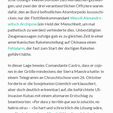
gen, und zwei der drei ver­ant­wort­li­chen Offi­zie­re waren
dafür, den an Bord befind­li­chen Atom­tor­pe­do los­zu­schi­
cken; nur der Flot­til­len­kom­man­dant
Was­si­li Alex­an­d­ro­
witsch Archip­ow
(ein Held der Mensch­heit, um mal
pathe­tisch zu wer­den) ver­hin­der­te dies. Unbe­stä­tig­ten
Zeu­gen­aus­sa­gen zufol­ge gab es zu glei­chen Zeit in einer
ame­ri­ka­ni­schen Rake­ten­stel­lung auf Oki­na­wa einen
Fehl­alarm
, der fast zum Start der dor­ti­gen Rake­ten
geführt hätte.
In die­ser Lage bewies Coman­dan­te Cas­tro, dass er
cojo­
nes
in der Grö­ße min­des­tens der Sier­ra Maes­tra hat­te: In
einem Tele­gramm an Chruscht­schow vom 26. Okto­ber
for­der­te er die Sowjet­uni­on (ziem­lich ver­klau­su­liert,
aber doch deut­lich erkenn­bar) auf, die befürch­te­te US-
Inva­si­on Kubas mit einem ato­ma­ren Erst­schlag zu
beant­wor­ten:
»Por dura y ter­ri­ble que sea la solu­ción, no
hab­ría otra.«
– »So hart und schreck­lich die Lösung wäre,