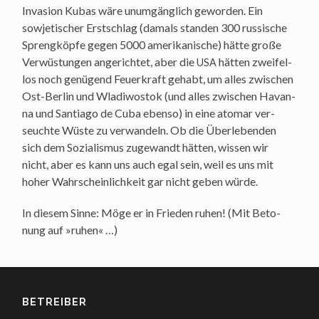
Inva­si­on Kubas wäre unum­gäng­lich gewor­den. Ein
sowje­ti­scher Erst­schlag (damals stan­den 300 rus­si­sche
Spreng­köp­fe gegen 5000 ame­ri­ka­ni­sche) hät­te gro­ße
Ver­wüs­tun­gen ange­rich­tet, aber die
hät­ten zwei­fel­
USA
los noch genü­gend Feu­er­kraft gehabt, um alles zwi­schen
Ost-Ber­lin und Wla­di­wos­tok (und alles zwi­schen Havan­
na und Sant­ia­go de Cuba eben­so) in eine ato­mar ver­
seuch­te Wüs­te zu ver­wan­deln. Ob die Über­le­ben­den
sich dem Sozia­lis­mus zuge­wandt hät­ten, wis­sen wir
nicht, aber es kann uns auch egal sein, weil es uns mit
hoher Wahr­schein­lich­keit gar nicht geben würde.
In die­sem Sin­ne: Möge er in Frie­den ruhen! (Mit Beto­
nung auf »ruhen« …)
BETREIBER