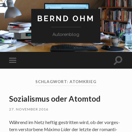
BERND OHM
Autorenblog
Suchfe
Mobile-
ein-/a
Menü
ein-/ausblenden
SCHLAGWORT:
ATOMKRIEG
Sozialismus oder Atomtod
27. NOVEMBER 2016
Wäh­rend im Netz hef­tig gestrit­ten wird, ob der vor­ges­
tern ver­stor­be­ne
Máxi­mo Líder
der letz­te der roman­ti­