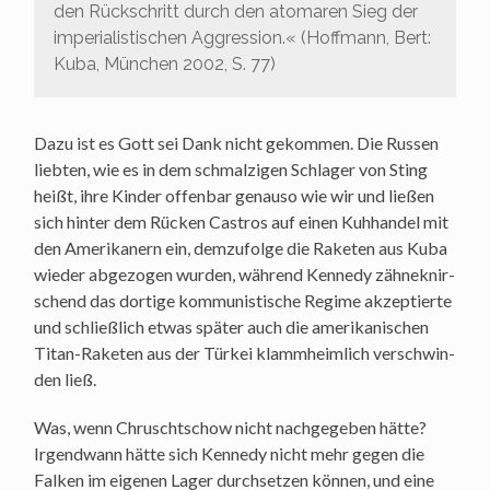
den Rück­schritt durch den ato­ma­ren Sieg der
impe­ria­lis­ti­schen Aggres­si­on.« (Hoff­mann, Bert:
Kuba, Mün­chen 2002, S. 77)
Dazu ist es Gott sei Dank nicht gekom­men. Die Rus­sen
lieb­ten, wie es in dem schmal­zi­gen Schla­ger von Sting
heißt, ihre Kin­der offen­bar genau­so wie wir und lie­ßen
sich hin­ter dem Rücken Cas­tros auf einen Kuh­han­del mit
den Ame­ri­ka­nern ein, dem­zu­fol­ge die Rake­ten aus Kuba
wie­der abge­zo­gen wur­den, wäh­rend Ken­ne­dy zäh­ne­knir­
schend das dor­ti­ge kom­mu­nis­ti­sche Regime akzep­tier­te
und schließ­lich etwas spä­ter auch die ame­ri­ka­ni­schen
Titan-Rake­ten aus der Tür­kei klamm­heim­lich ver­schwin­
den ließ.
Was, wenn Chruscht­schow nicht nach­ge­ge­ben hät­te?
Irgend­wann hät­te sich Ken­ne­dy nicht mehr gegen die
Fal­ken im eige­nen Lager durch­set­zen kön­nen, und eine