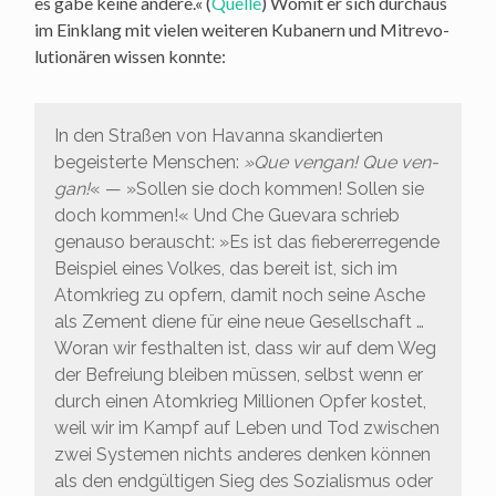
es gäbe kei­ne ande­re.« (
Quel­le
) Womit er sich durch­aus
im Ein­klang mit vie­len wei­te­ren Kuba­nern und Mit­re­vo­
lu­tio­nä­ren wis­sen konnte:
In den Stra­ßen von Havan­na skan­dier­ten
begeis­ter­te Men­schen:
»Que ven­gan! Que ven­
gan!
« — »Sol­len sie doch kom­men! Sol­len sie
doch kom­men!« Und Che Gue­va­ra schrieb
genau­so berauscht: »Es ist das fie­be­rerre­gen­de
Bei­spiel eines Vol­kes, das bereit ist, sich im
Atom­krieg zu opfern, damit noch sei­ne Asche
als Zement die­ne für eine neue Gesell­schaft …
Wor­an wir fest­hal­ten ist, dass wir auf dem Weg
der Befrei­ung blei­ben müs­sen, selbst wenn er
durch einen Atom­krieg Mil­lio­nen Opfer kos­tet,
weil wir im Kampf auf Leben und Tod zwi­schen
zwei Sys­te­men nichts ande­res den­ken kön­nen
als den end­gül­ti­gen Sieg des Sozia­lis­mus oder