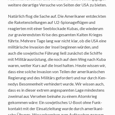
wei­te­re der­ar­ti­ge Ver­su­che von Sei­ten der
zu bieten.
USA
Natür­lich flog die Sache auf. Die Ame­ri­ka­ner ent­deck­ten
die Rake­ten­stel­lun­gen auf U2-Spio­na­ge­flü­gen und
reagier­ten mit einer See­blo­cka­de Kubas, die wie­der­um
zur gra­vie­rends­ten Kri­se des gesam­ten Kal­ten Krie­ges
führ­te. Meh­re­re Tage lang war nicht klar, ob die
eine
USA
mili­tä­ri­sche Inva­si­on der Insel begin­nen wür­den, und
auch die sowje­ti­sche Füh­rung ließ zunächst die Schif­fe
mit Mili­tär­aus­rüs­tung, die noch auf dem Weg nach Kuba
waren, wei­ter Kurs auf die Insel hal­ten. Heu­te wis­sen wir,
dass eine sol­che Inva­si­on von Tei­len der ame­ri­ka­ni­schen
Regie­rung und des Mili­tärs gefor­dert und nur durch Ken­
ne­dys Beson­nen­heit ver­hin­dert wur­de. Wir wis­sen auch,
dass es in die­ser extrem ange­spann­ten Lage min­des­tens
zwei­mal aus Ver­se­hen bei­na­he zu einem Atom­krieg
gekom­men wäre: Ein sowje­ti­sches U‑Boot ohne Funk­
kon­takt mit der Ein­satz­lei­tung wur­de durch ame­ri­ka­ni­
sche Übungs-Was­ser­bom­ben zum Auf­tau­chen gezwun­